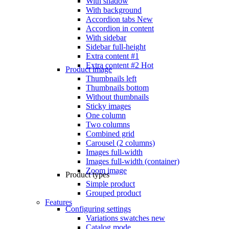
With shadow
With background
Accordion tabs
New
Accordion in content
With sidebar
Sidebar full-height
Extra content #1
Extra content #2
Hot
Product image
Thumbnails left
Thumbnails bottom
Without thumbnails
Sticky images
One column
Two columns
Combined grid
Carousel (2 columns)
Images full-width
Images full-width (container)
Zoom image
Product types
Simple product
Grouped product
Features
Configuring settings
Variations swatches
new
Catalog mode