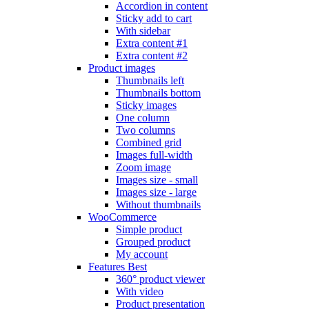
Accordion in content
Sticky add to cart
With sidebar
Extra content #1
Extra content #2
Product images
Thumbnails left
Thumbnails bottom
Sticky images
One column
Two columns
Combined grid
Images full-width
Zoom image
Images size - small
Images size - large
Without thumbnails
WooCommerce
Simple product
Grouped product
My account
Features
Best
360° product viewer
With video
Product presentation