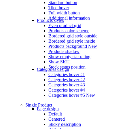
Standard button
Tiled hover
Full width button
Additional information
Products styles
Even product grid
Products color scheme
Bordered grid style outside
Bordered grid style inside
Products background
New
Products shadow
Show empty star rating
Show SKU
Stock status position
Categories design
Categories hover #1
Categories hover #2
Categories hover #3
Categories hover #4
Categories hover #5
New
Single Product
Page design
Default
Centered
Sticky description