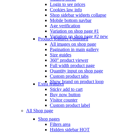
Login to see prices
Cookies law info
Shop sidebar widgets collapse
Mobile bottom navbar
Age verification
Variation on shop page #1
Variation on shop page #2
new
Product features
Unlimited
All images on shop page
Pagination in main gallery
Size guides
360° product viewer
Full width product page
Quantity input on shop page
Custom product tabs
Show brand on product loop
Extra features
Sticky add to cart
Buy now button
Visitor counter
Custom product label
All Shop page
Shop pages
Filters area
Hidden sidebar
HOT