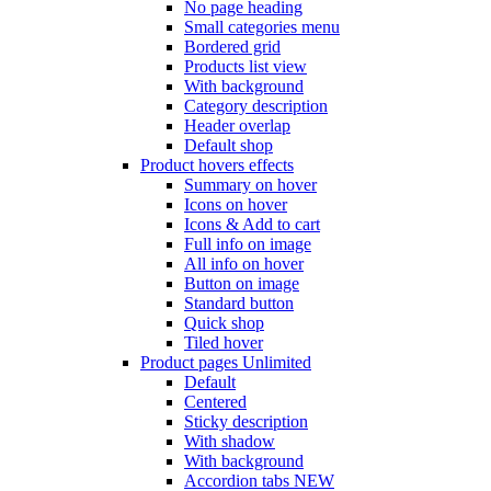
No page heading
Small categories menu
Bordered grid
Products list view
With background
Category description
Header overlap
Default shop
Product hovers
effects
Summary on hover
Icons on hover
Icons & Add to cart
Full info on image
All info on hover
Button on image
Standard button
Quick shop
Tiled hover
Product pages
Unlimited
Default
Centered
Sticky description
With shadow
With background
Accordion tabs
NEW