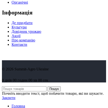
Органічні
Інформація
Де придбати
Культури
Довідник урожаю
Акції
Про компанію
Контакти
© 2026 Summit-Agro Ukraine
0
днів
00
годин
00
хв
00
сек
Пошук
Почніть вводити текст, щоб побачити товари, які ви шукаєте.
Закрити
Головна