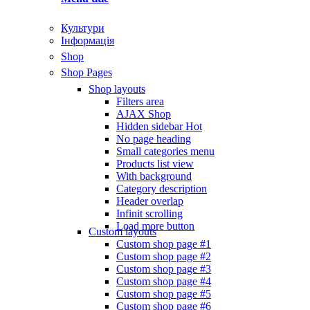
Культури
Інформація
Shop
Shop Pages
Shop layouts
Filters area
AJAX Shop
Hidden sidebar
Hot
No page heading
Small categories menu
Products list view
With background
Category description
Header overlap
Infinit scrolling
Load more button
Custom layouts
Custom shop page #1
Custom shop page #2
Custom shop page #3
Custom shop page #4
Custom shop page #5
Custom shop page #6