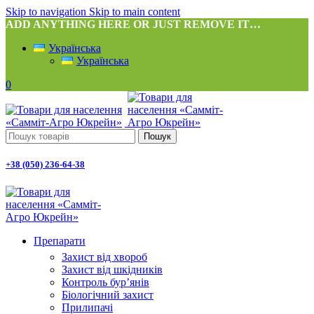
Skip to navigation
Skip to main content
ADD ANYTHING HERE OR JUST REMOVE IT…
Українська
Українська
0
Пошук
+38 (050) 236-64-38
Препарати
Захист від хвороб
Захист від шкідників
Контроль бур’янів
Біологічний захист
Прилипачі