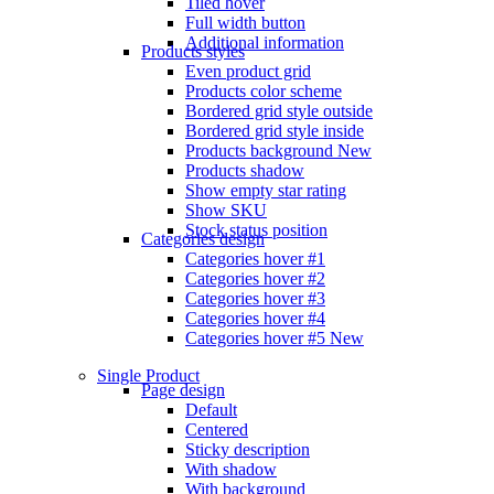
Tiled hover
Full width button
Additional information
Products styles
Even product grid
Products color scheme
Bordered grid style outside
Bordered grid style inside
Products background
New
Products shadow
Show empty star rating
Show SKU
Stock status position
Categories design
Categories hover #1
Categories hover #2
Categories hover #3
Categories hover #4
Categories hover #5
New
Single Product
Page design
Default
Centered
Sticky description
With shadow
With background