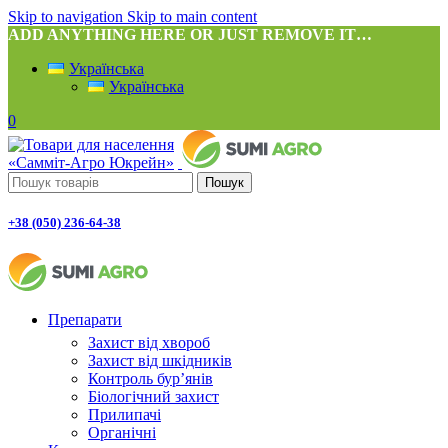
Skip to navigation
Skip to main content
ADD ANYTHING HERE OR JUST REMOVE IT…
Українська
Українська
0
Пошук
+38 (050) 236-64-38
Препарати
Захист від хвороб
Захист від шкідників
Контроль бур’янів
Біологічний захист
Прилипачі
Органічні