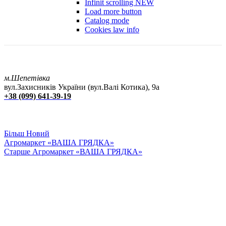
Infinit scrolling
NEW
Load more button
Catalog mode
Cookies law info
м.Шепетівка
вул.Захисників України (вул.Валі Котика), 9а
+38 (099) 641-39-19
Більш Новий
Агромаркет «ВАША ГРЯДКА»
Старше
Агромаркет «ВАША ГРЯДКА»