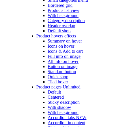
Small categories menu
Bordered grid
Products list view
With background
Category description
Header overlap
Default shop
Product hovers
effects
Summary on hover
Icons on hover
Icons & Add to cart
Full info on image
All info on hover
Button on image
Standard button
Quick shop
Tiled hover
Product pages
Unlimited
Default
Centered
Sticky description
With shadow
With background
Accordion tabs
NEW
Accordion in content