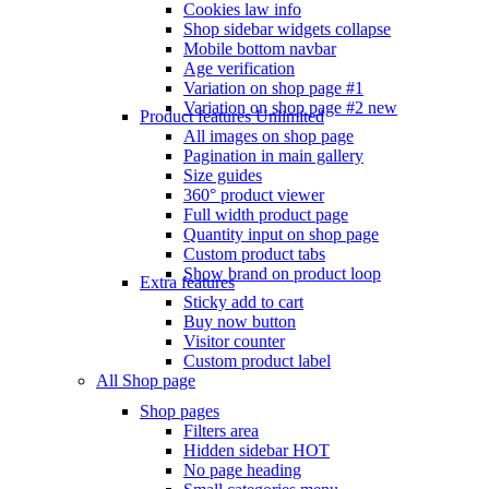
Cookies law info
Shop sidebar widgets collapse
Mobile bottom navbar
Age verification
Variation on shop page #1
Variation on shop page #2
new
Product features
Unlimited
All images on shop page
Pagination in main gallery
Size guides
360° product viewer
Full width product page
Quantity input on shop page
Custom product tabs
Show brand on product loop
Extra features
Sticky add to cart
Buy now button
Visitor counter
Custom product label
All Shop page
Shop pages
Filters area
Hidden sidebar
HOT
No page heading