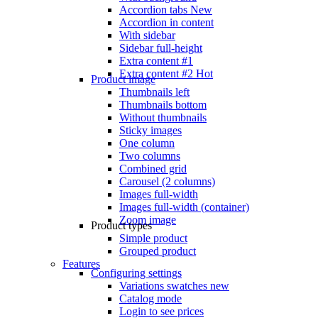
Accordion tabs
New
Accordion in content
With sidebar
Sidebar full-height
Extra content #1
Extra content #2
Hot
Product image
Thumbnails left
Thumbnails bottom
Without thumbnails
Sticky images
One column
Two columns
Combined grid
Carousel (2 columns)
Images full-width
Images full-width (container)
Zoom image
Product types
Simple product
Grouped product
Features
Configuring settings
Variations swatches
new
Catalog mode
Login to see prices