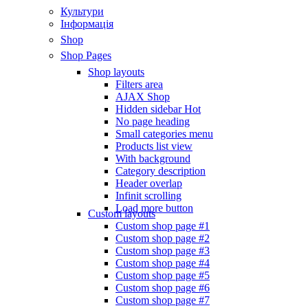
Культури
Інформація
Shop
Shop Pages
Shop layouts
Filters area
AJAX Shop
Hidden sidebar
Hot
No page heading
Small categories menu
Products list view
With background
Category description
Header overlap
Infinit scrolling
Load more button
Custom layouts
Custom shop page #1
Custom shop page #2
Custom shop page #3
Custom shop page #4
Custom shop page #5
Custom shop page #6
Custom shop page #7