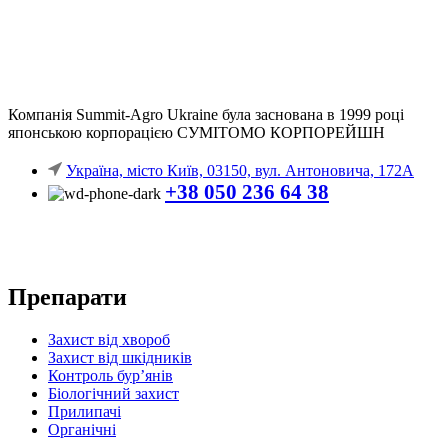
Компанія
Summit-Agro Ukraine
була заснована в 1999 році
японською корпорацією СУМІТОМО КОРПОРЕЙШН
Україна, місто Київ, 03150, вул. Антоновича, 172А
+38 050 236 64 38
Препарати
Захист від хвороб
Захист від шкідників
Контроль бур’янів
Біологічний захист
Прилипачі
Органічні