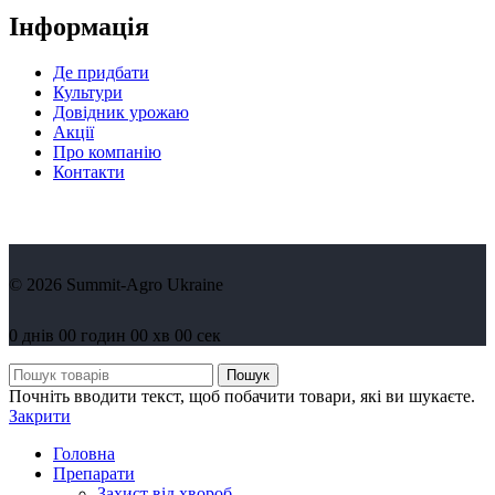
Інформація
Де придбати
Культури
Довідник урожаю
Акції
Про компанію
Контакти
© 2026 Summit-Agro Ukraine
0
днів
00
годин
00
хв
00
сек
Пошук
Почніть вводити текст, щоб побачити товари, які ви шукаєте.
Закрити
Головна
Препарати
Захист від хвороб