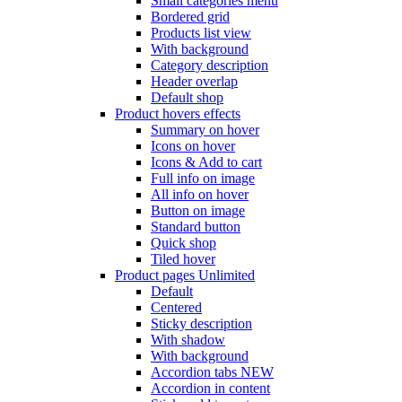
Small categories menu
Bordered grid
Products list view
With background
Category description
Header overlap
Default shop
Product hovers
effects
Summary on hover
Icons on hover
Icons & Add to cart
Full info on image
All info on hover
Button on image
Standard button
Quick shop
Tiled hover
Product pages
Unlimited
Default
Centered
Sticky description
With shadow
With background
Accordion tabs
NEW
Accordion in content