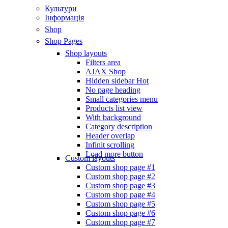
Культури
Інформація
Shop
Shop Pages
Shop layouts
Filters area
AJAX Shop
Hidden sidebar
Hot
No page heading
Small categories menu
Products list view
With background
Category description
Header overlap
Infinit scrolling
Load more button
Custom layouts
Custom shop page #1
Custom shop page #2
Custom shop page #3
Custom shop page #4
Custom shop page #5
Custom shop page #6
Custom shop page #7