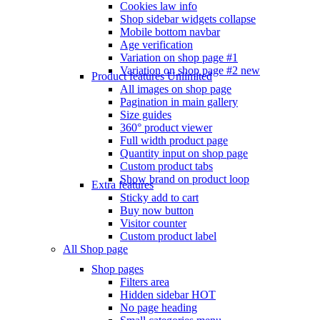
Cookies law info
Shop sidebar widgets collapse
Mobile bottom navbar
Age verification
Variation on shop page #1
Variation on shop page #2
new
Product features
Unlimited
All images on shop page
Pagination in main gallery
Size guides
360° product viewer
Full width product page
Quantity input on shop page
Custom product tabs
Show brand on product loop
Extra features
Sticky add to cart
Buy now button
Visitor counter
Custom product label
All Shop page
Shop pages
Filters area
Hidden sidebar
HOT
No page heading