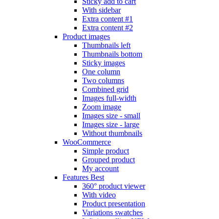
Sticky add to cart
With sidebar
Extra content #1
Extra content #2
Product images
Thumbnails left
Thumbnails bottom
Sticky images
One column
Two columns
Combined grid
Images full-width
Zoom image
Images size - small
Images size - large
Without thumbnails
WooCommerce
Simple product
Grouped product
My account
Features
Best
360° product viewer
With video
Product presentation
Variations swatches