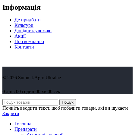
Інформація
Де придбати
Культури
Довідник урожаю
Акції
Про компанію
Контакти
© 2026 Summit-Agro Ukraine
0
днів
00
годин
00
хв
00
сек
Пошук
Почніть вводити текст, щоб побачити товари, які ви шукаєте.
Закрити
Головна
Препарати
Захист від хвороб