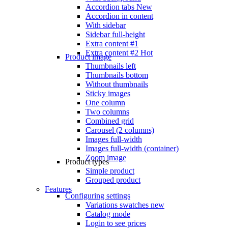
Accordion tabs
New
Accordion in content
With sidebar
Sidebar full-height
Extra content #1
Extra content #2
Hot
Product image
Thumbnails left
Thumbnails bottom
Without thumbnails
Sticky images
One column
Two columns
Combined grid
Carousel (2 columns)
Images full-width
Images full-width (container)
Zoom image
Product types
Simple product
Grouped product
Features
Configuring settings
Variations swatches
new
Catalog mode
Login to see prices