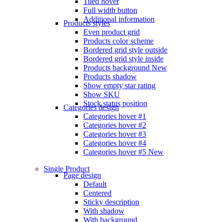
Tiled hover
Full width button
Additional information
Products styles
Even product grid
Products color scheme
Bordered grid style outside
Bordered grid style inside
Products background
New
Products shadow
Show empty star rating
Show SKU
Stock status position
Categories design
Categories hover #1
Categories hover #2
Categories hover #3
Categories hover #4
Categories hover #5
New
Single Product
Page design
Default
Centered
Sticky description
With shadow
With background