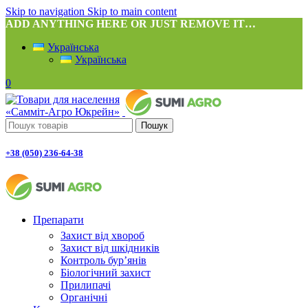
Skip to navigation
Skip to main content
ADD ANYTHING HERE OR JUST REMOVE IT…
Українська
Українська
0
Пошук
+38 (050) 236-64-38
Препарати
Захист від хвороб
Захист від шкідників
Контроль бур’янів
Біологічний захист
Прилипачі
Органічні