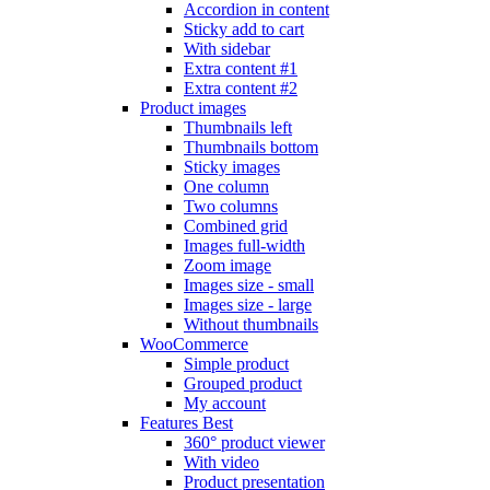
Accordion in content
Sticky add to cart
With sidebar
Extra content #1
Extra content #2
Product images
Thumbnails left
Thumbnails bottom
Sticky images
One column
Two columns
Combined grid
Images full-width
Zoom image
Images size - small
Images size - large
Without thumbnails
WooCommerce
Simple product
Grouped product
My account
Features
Best
360° product viewer
With video
Product presentation