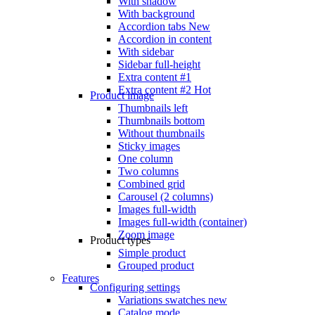
With shadow
With background
Accordion tabs
New
Accordion in content
With sidebar
Sidebar full-height
Extra content #1
Extra content #2
Hot
Product image
Thumbnails left
Thumbnails bottom
Without thumbnails
Sticky images
One column
Two columns
Combined grid
Carousel (2 columns)
Images full-width
Images full-width (container)
Zoom image
Product types
Simple product
Grouped product
Features
Configuring settings
Variations swatches
new
Catalog mode