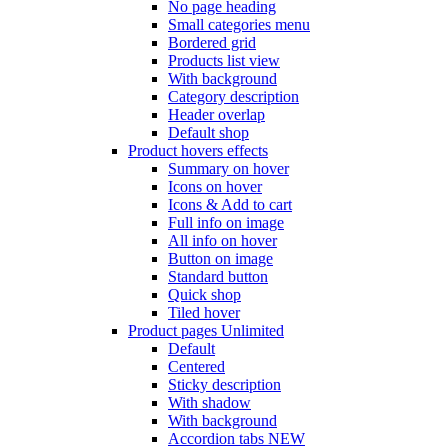
No page heading
Small categories menu
Bordered grid
Products list view
With background
Category description
Header overlap
Default shop
Product hovers
effects
Summary on hover
Icons on hover
Icons & Add to cart
Full info on image
All info on hover
Button on image
Standard button
Quick shop
Tiled hover
Product pages
Unlimited
Default
Centered
Sticky description
With shadow
With background
Accordion tabs
NEW