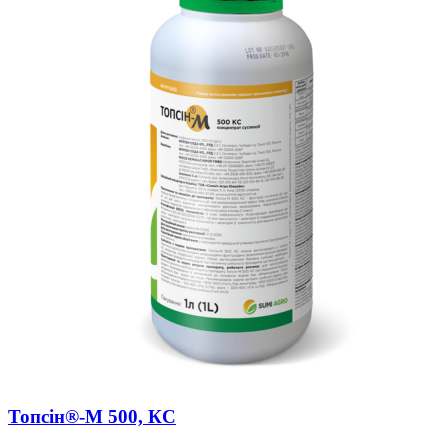
Топсін®-М 500, КС