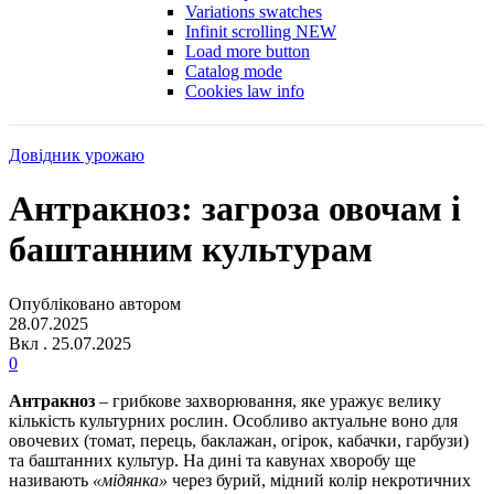
Variations swatches
Infinit scrolling
NEW
Load more button
Catalog mode
Cookies law info
Довідник урожаю
Антракноз: загроза овочам і
баштанним культурам
Опубліковано автором
28.07.2025
Вкл . 25.07.2025
0
Антракноз
– грибкове захворювання, яке уражує велику
кількість культурних рослин. Особливо актуальне воно для
овочевих (томат, перець, баклажан, огірок, кабачки, гарбузи)
та баштанних культур. На дині та кавунах хворобу ще
називають
«мідянка»
через бурий, мідний колір некротичних