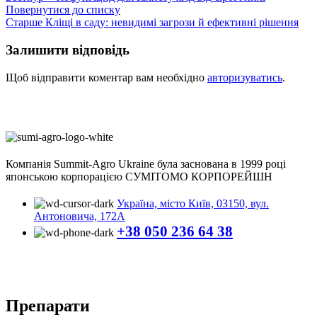
Повернутися до списку
Старше
Кліщі в саду: невидимі загрози й ефективні рішення
Залишити відповідь
Щоб відправити коментар вам необхідно
авторизуватись
.
Компанія
Summit-Agro Ukraine
була заснована в 1999 році
японською корпорацією СУМІТОМО КОРПОРЕЙШН
Україна, місто Київ, 03150, вул.
Антоновича, 172А
+38 050 236 64 38
Препарати