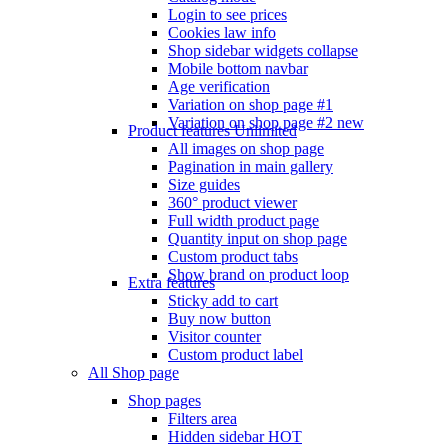
Login to see prices
Cookies law info
Shop sidebar widgets collapse
Mobile bottom navbar
Age verification
Variation on shop page #1
Variation on shop page #2
new
Product features
Unlimited
All images on shop page
Pagination in main gallery
Size guides
360° product viewer
Full width product page
Quantity input on shop page
Custom product tabs
Show brand on product loop
Extra features
Sticky add to cart
Buy now button
Visitor counter
Custom product label
All Shop page
Shop pages
Filters area
Hidden sidebar
HOT