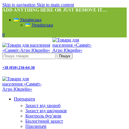
Skip to navigation
Skip to main content
ADD ANYTHING HERE OR JUST REMOVE IT…
Українська
Українська
0
Пошук
+38 (050) 236-64-38
Препарати
Захист від хвороб
Захист від шкідників
Контроль бур’янів
Біологічний захист
Прилипачі