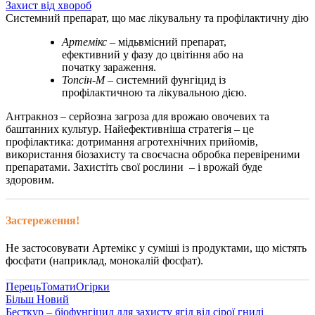
Захист від хвороб
Системний препарат, що має лікувальну та профілактичну дію
Артемікс
– мідьвмісний препарат,
ефективний у фазу до цвітіння або на
початку зараження.
Топсін-М
– системний фунгіцид із
профілактичною та лікувальною дією.
Антракноз – серйозна загроза для врожаю овочевих та
баштанних культур. Найефективніша стратегія – це
профілактика: дотримання агротехнічних прийомів,
використання біозахисту та своєчасна обробка перевіреними
препаратами. Захистіть свої рослини – і врожай буде
здоровим.
Застереження!
Не застосовувати Артемікс у суміші із продуктами, що містять
фосфати (наприклад, монокалій фосфат).
Перець
Томати
Огірки
Більш Новий
Бесткур – біофунгіцид для захисту ягід від сірої гнилі