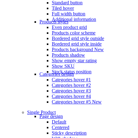
Standard button
Tiled hover
Full width button
Additional information
Products styles
Even product grid
Products color scheme
Bordered grid style outside
Bordered grid style inside
Products background
New
Products shadow
Show empty star rating
Show SKU
Stock status position
Categories design
Categories hover #1
Categories hover #2
Categories hover #3
Categories hover #4
Categories hover #5
New
Single Product
Page design
Default
Centered
Sticky description