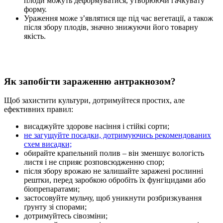
плоди можуть деформуватися, утворюючи гачкувату
форму.
Ураження може з’являтися ще під час вегетації, а також
після збору плодів, значно знижуючи його товарну
якість.
Як запобігти зараженню антракнозом?
Щоб захистити культури, дотримуйтеся простих, але
ефективних правил:
висаджуйте здорове насіння і стійкі сорти;
не загущуйте посадки, дотримуючись рекомендованих
схем висадки;
обирайте крапельний полив – він зменшує вологість
листя і не сприяє розповсюдженню спор;
після збору врожаю не залишайте заражені рослинні
рештки, перед заробкою обробіть їх фунгіцидами або
біопрепаратами;
застосовуйте мульчу, щоб уникнути розбризкування
ґрунту зі спорами;
дотримуйтесь сівозміни;