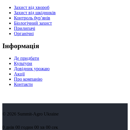
Захист від хвороб
Захист від шкідників
Контроль бур’янів
Біологічний захист
Прилипачі
Органічні
Інформація
Де придбати
Культури
Довідник урожаю
Акції
Про компанію
Контакти
© 2026 Summit-Agro Ukraine
0
днів
00
годин
00
хв
00
сек