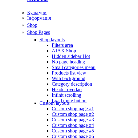
Культури
Інформація
Shop
Shop Pages
Shop layouts
Filters area
AJAX Shop
Hidden sidebar
Hot
No page heading
Small categories menu
Products list view
With background
Category description
Header overlap
Infinit scrolling
Load more button
Custom layouts
Custom shop page #1
Custom shop page #2
Custom shop page #3
Custom shop page #4
Custom shop page #5
Custom shop page #6