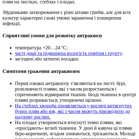
плям на листках, стеблах і плодах.
Збудниками захворювання є різні штами грибів, але для всіх
культур характерні схожі умови зараження і поширення
інфекції.
Сприятливі умови для розвитку антракнозу
температура +20…24 °C;
часті дощі та підвищена вологість повітря і ґрунту;
загущені або затінені посадки.
Симптоми ураження антракнозом
Перші ознаки антракнозу з’являються на листі: бурі,
розпливчасті плями, які з часом розростаються і
спричиняють відмирання тканин. Іноді тканина в центрі
плями розривається, утворюючи щілини.
На стеблах хвороба проявляється у вигляді витягнутих
бурих плям або язв, які з часом можуть призводити до
надлому рослин.
На плодах утворюються втиснуті темні плями, які
«просідають» вглиб тканини. У дині й кавуна ці плями
буро-коричневі, згодом зливаються, тріскаються. Молоді