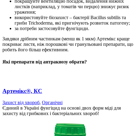
покращуйте вентиляцію посадок, видалення нижніх
листків (наприклад, у томатів чи перцю) знижує ризик
ураження;
використовуйте біозахист – бактерії Bacillus subtilis та
гриби Trichoderma, які пригнічують розвиток патогену;
за потреби застосовуйте фунгіциди.
Завдяки дрібним частинкам (менш як 1 мкм) Артемікс краще
покриває листя, ніж порошкові чи гранульовані препарати, що
робить його більш ефективним.
Які препарати від антракнозу обрати?
Артемікс®, КС
Захист від хвороб
,
Органічні
Єдиний в Україні фунгіцид на основі двох форм міді для
захисту від грибкових і бактеріальних хвороб!