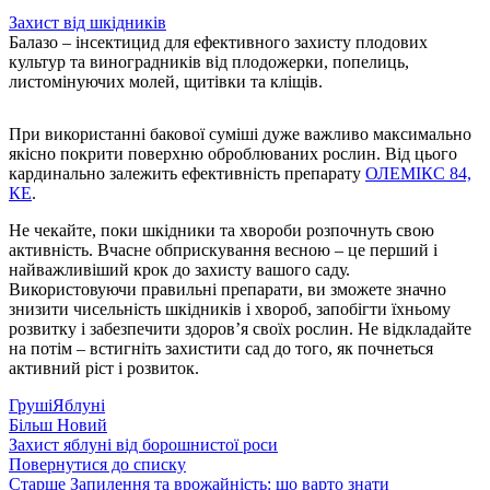
Захист від шкідників
Балазо – інсектицид для ефективного захисту плодових
культур та виноградників від плодожерки, попелиць,
листомінуючих молей, щитівки та кліщів.
При використанні бакової суміші дуже важливо максимально
якісно покрити поверхню оброблюваних рослин. Від цього
кардинально залежить ефективність препарату
ОЛЕМІКС 84,
КЕ
.
Не чекайте, поки шкідники та хвороби розпочнуть свою
активність. Вчасне обприскування весною – це перший і
найважливіший крок до захисту вашого саду.
Використовуючи правильні препарати, ви зможете значно
знизити чисельність шкідників і хвороб, запобігти їхньому
розвитку і забезпечити здоров’я своїх рослин. Не відкладайте
на потім – встигніть захистити сад до того, як почнеться
активний ріст і розвиток.
Груші
Яблуні
Більш Новий
Захист яблуні від борошнистої роси
Повернутися до списку
Старше
Запилення та врожайність: що варто знати