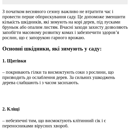
З початком весняного сезону важливо не втратити час і
провести перше обприскування саду. Це допоможе зменшити
кількість шкідників, які зимують на корі дерев, під лусками
бруньок або опалим листям. Вчасні заходи захисту дозволяють
запобігти масовому розвитку комах і забезпечити здоров’я
рослин, що є запорукою гарного врожаю.
Основні шкідники, які зимують у саду:
1. Щитівки
– покривають гілки та висмоктують соки з рослини, що
призводить до ослаблення дерев. За сильних ушкоджень
дерева слабшають і з часом засихають.
2. Кліщі
– небезпечні тим, що висмоктують клітинний сік і є
переносниками вірусних хвороб.