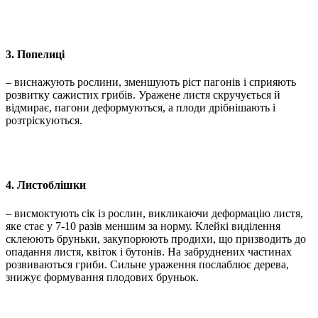
3. Попелиці
– виснажують рослини, зменшують ріст пагонів і сприяють
розвитку сажистих грибів. Уражене листя скручується й
відмирає, пагони деформуються, а плоди дрібнішають і
розтріскуються.
4. Листоблішки
– висмоктують сік із рослин, викликаючи деформацію листя,
яке стає у 7-10 разів меншим за норму. Клейкі виділення
склеюють бруньки, закупорюють продихи, що призводить до
опадання листя, квіток і бутонів. На забруднених частинах
розвиваються гриби. Сильне ураження послаблює дерева,
знижує формування плодових бруньок.