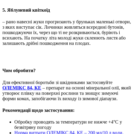
5. Яблуневий квіткоїд
– рано навесні жуки прогризають у бруньках маленькі отвори,
з яких виступає сік. Личинки живляться всередині бутонів,
пошкоджуючи їх, через що ті не розкриваються, буріють і
всихають. На початку літа молоді жуки склеюють листя або
залишають дрібні пошкодження на плодах.
Чим обробити?
Для ефективної боротьби зі шкідниками застосовуйте
ОЛЕМІКС 84, КЕ
– препарат на основі мінеральної олії, який
утворює плівку на поверхні рослини та знищує зимуючі
форми комах, запобігаючи їх виходу із зимової діапаузи.
Рекомендації щодо застосування:
Обробку проводять за температури не нижче +4°C у
безвітряну погоду
Норма витрати ОЛЕМІКС 84, КЕ – 200 мл/10 л води,