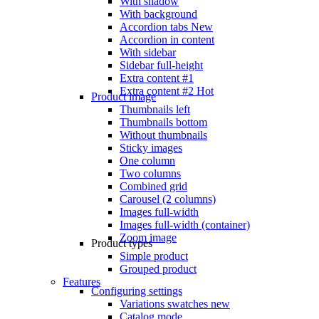
With shadow
With background
Accordion tabs
New
Accordion in content
With sidebar
Sidebar full-height
Extra content #1
Extra content #2
Hot
Product image
Thumbnails left
Thumbnails bottom
Without thumbnails
Sticky images
One column
Two columns
Combined grid
Carousel (2 columns)
Images full-width
Images full-width (container)
Zoom image
Product types
Simple product
Grouped product
Features
Configuring settings
Variations swatches
new
Catalog mode