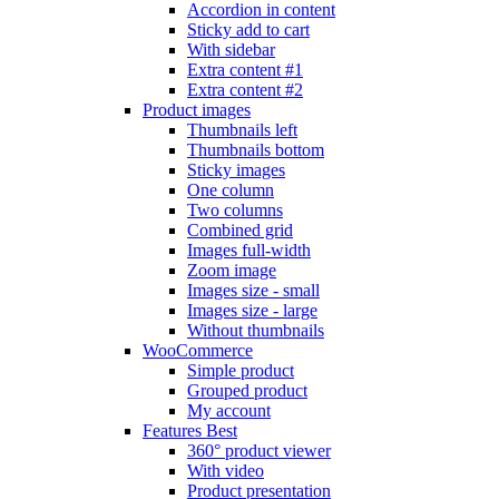
Accordion in content
Sticky add to cart
With sidebar
Extra content #1
Extra content #2
Product images
Thumbnails left
Thumbnails bottom
Sticky images
One column
Two columns
Combined grid
Images full-width
Zoom image
Images size - small
Images size - large
Without thumbnails
WooCommerce
Simple product
Grouped product
My account
Features
Best
360° product viewer
With video
Product presentation