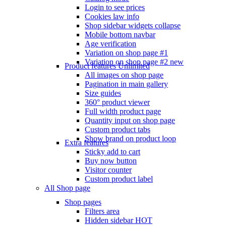
Login to see prices
Cookies law info
Shop sidebar widgets collapse
Mobile bottom navbar
Age verification
Variation on shop page #1
Variation on shop page #2
new
Product features
Unlimited
All images on shop page
Pagination in main gallery
Size guides
360° product viewer
Full width product page
Quantity input on shop page
Custom product tabs
Show brand on product loop
Extra features
Sticky add to cart
Buy now button
Visitor counter
Custom product label
All Shop page
Shop pages
Filters area
Hidden sidebar
HOT