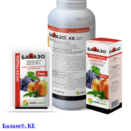
Балазо®, КЕ