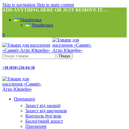
Skip to navigation
Skip to main content
ADD ANYTHING HERE OR JUST REMOVE IT…
Українська
Українська
0
Пошук
+38 (050) 236-64-38
Препарати
Захист від хвороб
Захист від шкідників
Контроль бур’янів
Біологічний захист
Прилипачі