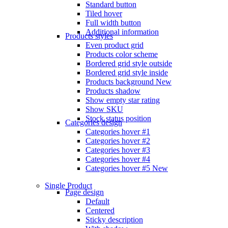
Standard button
Tiled hover
Full width button
Additional information
Products styles
Even product grid
Products color scheme
Bordered grid style outside
Bordered grid style inside
Products background
New
Products shadow
Show empty star rating
Show SKU
Stock status position
Categories design
Categories hover #1
Categories hover #2
Categories hover #3
Categories hover #4
Categories hover #5
New
Single Product
Page design
Default
Centered
Sticky description