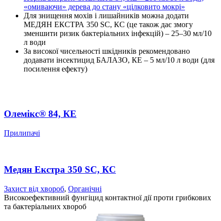
«омиваючи» дерева до стану «цілковито мокрі»
Для знищення мохів і лишайників можна додати
МЕДЯН ЕКСТРА 350 SC, КС (це також дає змогу
зменшити ризик бактеріальних інфекцій) – 25–30 мл/10
л води
За високої чисельності шкідників рекомендовано
додавати інсектицид БАЛАЗО, КЕ – 5 мл/10 л води (для
посилення ефекту)
Олемікс® 84, КЕ
Прилипачі
Медян Екстра 350 SC, КС
Захист від хвороб
,
Органічні
Високоефективний фунгіцид контактної дії проти грибкових
та бактеріальних хвороб