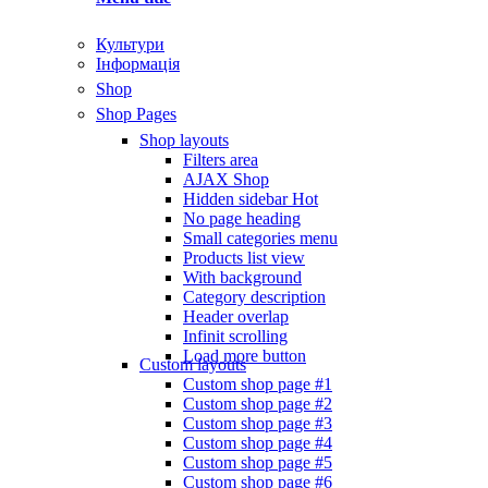
Культури
Інформація
Shop
Shop Pages
Shop layouts
Filters area
AJAX Shop
Hidden sidebar
Hot
No page heading
Small categories menu
Products list view
With background
Category description
Header overlap
Infinit scrolling
Load more button
Custom layouts
Custom shop page #1
Custom shop page #2
Custom shop page #3
Custom shop page #4
Custom shop page #5
Custom shop page #6