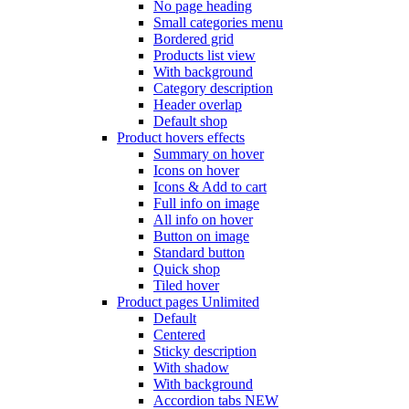
No page heading
Small categories menu
Bordered grid
Products list view
With background
Category description
Header overlap
Default shop
Product hovers
effects
Summary on hover
Icons on hover
Icons & Add to cart
Full info on image
All info on hover
Button on image
Standard button
Quick shop
Tiled hover
Product pages
Unlimited
Default
Centered
Sticky description
With shadow
With background
Accordion tabs
NEW