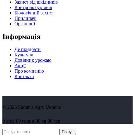
Захист від шкідників
Контроль бур’янів
Біологічний захист
Прилипачі
Органічні
Інформація
Де придбати
Культури
Довідник урожаю
Акції
Про компанію
Контакти
© 2026 Summit-Agro Ukraine
0
днів
00
годин
00
хв
00
сек
Пошук