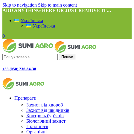
Skip to navigation
Skip to main content
ADD ANYTHING HERE OR JUST REMOVE IT…
Українська
Українська
0
Пошук
+38 (050) 236-64-38
Препарати
Захист від хвороб
Захист від шкідників
Контроль бур’янів
Біологічний захист
Прилипачі
Органічні