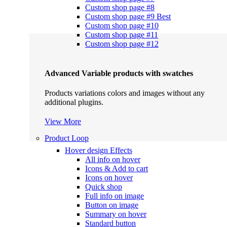
Custom shop page #8
Custom shop page #9
Best
Custom shop page #10
Custom shop page #11
Custom shop page #12
Advanced Variable products with swatches
Products variations colors and images without any
additional plugins.
View More
Product Loop
Hover design
Effects
All info on hover
Icons & Add to cart
Icons on hover
Quick shop
Full info on image
Button on image
Summary on hover
Standard button