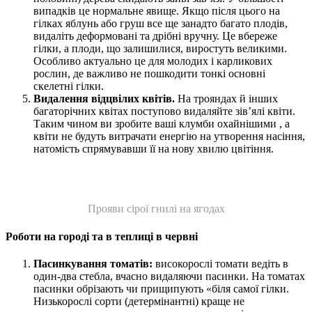
випадків це нормальне явище. Якщо після цього на
гілках яблунь або груш все ще занадто багато плодів,
видаліть деформовані та дрібні вручну. Це вбереже
гілки, а плоди, що залишилися, виростуть великими.
Особливо актуально це для молодих і карликових
рослин, де важливо не пошкодити тонкі основні
скелетні гілки.
Видалення відцвілих квітів.
На трояндах й інших
багаторічних квітах поступово видаляйте зів’ялі квіти.
Таким чином ви зробите ваші клумби охайнішими , а
квіти не будуть витрачати енергію на утворення насіння,
натомість спрямувавши її на нову хвилю цвітіння.
Прояви сірої гнилі на ягодах
Роботи на городі та в теплиці в червні
Пасинкування томатів:
високорослі томати ведіть в
один-два стебла, вчасно видаляючи пасинки. На томатах
пасинки обрізають чи прищипують «біля самої гілки.
Низькорослі сорти (детермінантні) краще не