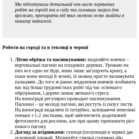
Ми підготували детальний чек-лист червневих
робіт на городі та в саду та головних загроз для
врожаю, препарати від яких можна легко знайти в
нашому каталозі.
Роботи на городі та в теплиці в червні
Літня обрізка та пасинкування:
видаляйте вовчки –
вертикальні пагони на плодових деревах. Урожаю на
них все одно не буде, вони лише загущують крону, а
поки вони молоді й зелені, їх можна просто виламувати
пальцями. До того ж раннє видалення вовчків позбавить
вас від більш трудомістких робіт під час осіннього
обрізування, і дерево зазнає меншого стресу.
На винограді регулярно проводьте пасинкування.
Пасинки – це молоді пагони, які ростуть із пазух листя.
На винограді видаляти їх потрібно, залишаючи невеликі
пеньки з 1-2 листками, щоб забезпечити додатковий
фотосинтез для рослини, але при цьому припинити ріст
нового пагону.
Догляд за ягідниками:
суниця (полуниця) в червні дає
основний урожай. Мульчуйте грядки соломою або