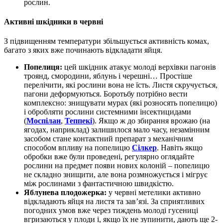
рослин.
Активні шкідники в червні
З підвищенням температури збільшується активність комах,
багато з яких вже починають відкладати яйця.
Попелиця:
цей шкідник атакує молоді верхівки пагонів
троянд, смородини, яблунь і черешні… Простіше
перелічити, які рослини вона не їсть. Листя скручується,
пагони деформуються. Боротьбу потрібно вести
комплексно: знищувати мурах (які розносять попелицю)
і обробляти рослини системними інсектицидами
(
Моспілан
,
Теппекі
). Якщо ж до збирання врожаю (на
ягодах, наприклад) залишилося мало часу, незамінним
засобом стане контактний препарат з механічним
способом впливу на попелицю
Сілкер
. Навіть якщо
обробки вже були проведені, регулярно оглядайте
рослини на предмет появи нових колоній – попелицю
не складно знищити, але вона розмножується і мігрує
між рослинами з фантастичною швидкістю.
Яблунева плодожерка:
у червні метелики активно
відкладають яйця на листя та зав’язі. За сприятливих
погодних умов вже через тиждень молоді гусениці
вгризаються у плоди і, якщо їх не зупинити, дають ще 2-