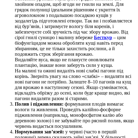
хвойним опадом, щоб ягоди не гнили на землі. Для
грядок полуниці ідеальним рішенням є укриття їх
агроволокном з подальшою посадкою кущів у
заздалегідь підготовлені отвори. Так ви і позбавляєтеся
від бур’янів, і затримуєте вологу біля коренів, і
забезпечуєте собі зручність під час збору врожаю. Від
сірої гнилі суницю і малину вбереже
Бесткур
– цим
біофунгіцидом можна обробляти кущі навіть перед
збиранням, це не тільки захистить рослини, а й
подовжить строк зберігання врожаю.
Видаляйте вуса, якщо не плануєте оновлювати
плантацію, інакше вони заберуть сили у куща.
На малині та ожині видаліть нові слабкі пагони під
корінь. Зверніть увагу на слово «слабкі» – видаляти всі
нові пагони не потрібно. Залиште 8–10 пагонів на кущ
для врожаю в наступному сезоні. Якщо сумніваєтеся,
відкладіть обрізку до осені, коли буде краще видно, які
пагони видаляти разом зі старими.
Полив і підживлення:
формування плодів вимагає
вологи та живлення. Проведіть калійно-фосфорне
підживлення (наприклад, монофосфатом калію або
деревною золою) і не забувайте про рясний полив, якщо
червень видається посушливим.
Нормування зав’язей:
у червні (часто в першій
половині) дерева скидають зайві зав’язі. У більшості