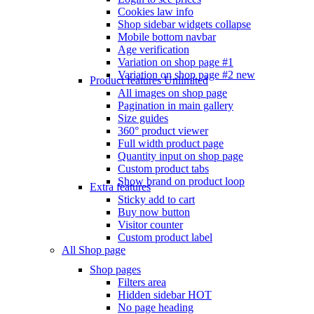
Cookies law info
Shop sidebar widgets collapse
Mobile bottom navbar
Age verification
Variation on shop page #1
Variation on shop page #2
new
Product features
Unlimited
All images on shop page
Pagination in main gallery
Size guides
360° product viewer
Full width product page
Quantity input on shop page
Custom product tabs
Show brand on product loop
Extra features
Sticky add to cart
Buy now button
Visitor counter
Custom product label
All Shop page
Shop pages
Filters area
Hidden sidebar
HOT
No page heading