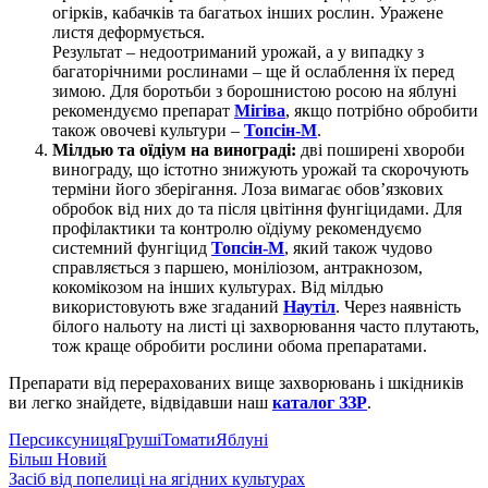
огірків, кабачків та багатьох інших рослин. Уражене
листя деформується.
Результат – недоотриманий урожай, а у випадку з
багаторічними рослинами – ще й ослаблення їх перед
зимою. Для боротьби з борошнистою росою на яблуні
рекомендуємо препарат
Мігіва
, якщо потрібно обробити
також овочеві культури –
Топсін-М
.
Мілдью та оїдіум на винограді:
дві поширені хвороби
винограду, що істотно знижують урожай та скорочують
терміни його зберігання. Лоза вимагає обов’язкових
обробок від них до та після цвітіння фунгіцидами. Для
профілактики та контролю оїдіуму рекомендуємо
системний фунгіцид
Топсін-М
, який також чудово
справляється з паршею, моніліозом, антракнозом,
кокомікозом на інших культурах. Від мілдью
використовують вже згаданий
Наутіл
. Через наявність
білого нальоту на листі ці захворювання часто плутають,
тож краще обробити рослини обома препаратами.
Препарати від перерахованих вище захворювань і шкідників
ви легко знайдете, відвідавши наш
каталог ЗЗР
.
Персик
суниця
Груші
Томати
Яблуні
Більш Новий
Засіб від попелиці на ягідних культурах