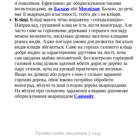
4 покоління. Ефективно діє обприскування такими
інсектицидами, як
Балазо
або
Моспілан
. Балазо, до речі,
має й акарицидні властивості, тобто діє і на кліщів.
Кліщі.
Кліщі мають чітко виражену «спеціалізацію».
Наприклад, грушевий кліщ не їсть листя винограду. Але
часто саме за горіховими деревами з першого погляду
можна визначити, наскільки ділянка заселена кліщами
різних видів. Адже погодні умови для розвитку багатьох
видів кліщів збігаються. Саме на горіхах галового кліща
добре видно за характерними здуттями на листі, хоча
сам шкідник майже непомітний. Без контролю горіховий
галовий кліщ цілком здатний вбити доросле дерево за
пару сезонів, хоча на урожай практично не впливає.
Якщо на ділянці або поруч з нею є сильно заражені
горіхові дерева, обов’язково потрібно обробити
виноград, яблуні та інші плодові дерева акарицидами.
На яблуні при сильному зараженні кліщами допоможе
обприскування акарицидом
Санмайт
.
Прояви появи шкідників у саду