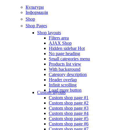
Культури
Інформація
Shop
Shop Pages
Shop layouts
Filters area
AJAX Shop
Hidden sidebar
Hot
No page heading
Small categories menu
Products list view
With background
Category description
Header overlap
Infinit scrolling
Load more button
Custom layouts
Custom shop page #1
Custom shop page #2
Custom shop page #3
Custom shop page #4
Custom shop page #5
Custom shop page #6
Custom shop page #7