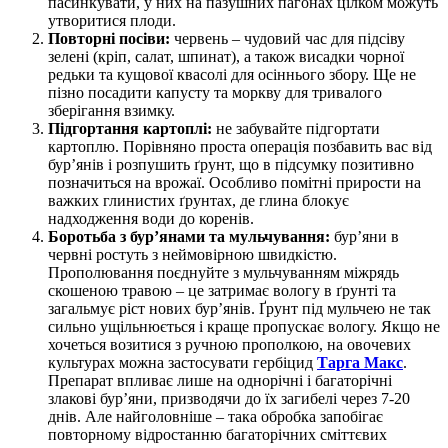
пасинкувати, у них на пазушних пагонах цілком можуть
утворитися плоди.
Повторні посіви:
червень – чудовий час для підсіву
зелені (кріп, салат, шпинат), а також висадки чорної
редьки та кущової квасолі для осіннього збору. Ще не
пізно посадити капусту та моркву для тривалого
зберігання взимку.
Підгортання картоплі:
не забувайте підгортати
картоплю. Порівняно проста операція позбавить вас від
бур’янів і розпушить ґрунт, що в підсумку позитивно
позначиться на врожаї. Особливо помітні прирости на
важких глинистих ґрунтах, де глина блокує
надходження води до коренів.
Боротьба з бур’янами та мульчування:
бур’яни в
червні ростуть з неймовірною швидкістю.
Прополювання поєднуйте з мульчуванням міжрядь
скошеною травою – це затримає вологу в ґрунті та
загальмує ріст нових бур’янів. Ґрунт під мульчею не так
сильно ущільнюється і краще пропускає вологу. Якщо не
хочеться возитися з ручною прополкою, на овочевих
культурах можна застосувати гербіцид
Тарга Макс
.
Препарат впливає лише на однорічні і багаторічні
злакові бур’яни, призводячи до їх загибелі через 7-20
днів. Але найголовніше – така обробка запобігає
повторному відростанню багаторічних сміттєвих