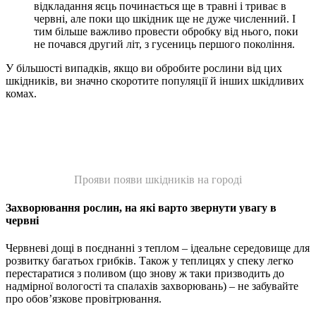
відкладання яєць починається ще в травні і триває в
червні, але поки що шкідник ще не дуже численний. І
тим більше важливо провести обробку від нього, поки
не почався другий літ, з гусениць першого покоління.
У більшості випадків, якщо ви обробите рослини від цих
шкідників, ви значно скоротите популяції й інших шкідливих
комах.
Прояви появи шкідників на городі
Захворювання рослин, на які варто звернути увагу в
червні
Червневі дощі в поєднанні з теплом – ідеальне середовище для
розвитку багатьох грибків. Також у теплицях у спеку легко
перестаратися з поливом (що знову ж таки призводить до
надмірної вологості та спалахів захворювань) – не забувайте
про обов’язкове провітрювання.