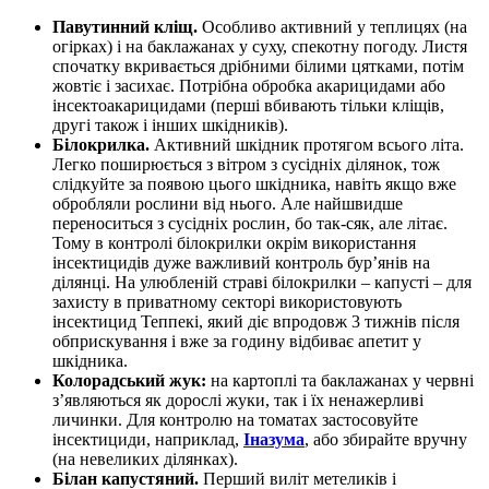
Павутинний кліщ.
Особливо активний у теплицях (на
огірках) і на баклажанах у суху, спекотну погоду. Листя
спочатку вкривається дрібними білими цятками, потім
жовтіє і засихає. Потрібна обробка акарицидами або
інсектоакарицидами (перші вбивають тільки кліщів,
другі також і інших шкідників).
Білокрилка.
Активний шкідник протягом всього літа.
Легко поширюється з вітром з сусідніх ділянок, тож
слідкуйте за появою цього шкідника, навіть якщо вже
обробляли рослини від нього. Але найшвидше
переноситься з сусідніх рослин, бо так-сяк, але літає.
Тому в контролі білокрилки окрім використання
інсектицидів дуже важливий контроль бур’янів на
ділянці. На улюбленій страві білокрилки – капусті – для
захисту в приватному секторі використовують
інсектицид Теппекі, який діє впродовж 3 тижнів після
обприскування і вже за годину відбиває апетит у
шкідника.
Колорадський жук:
на картоплі та баклажанах у червні
з’являються як дорослі жуки, так і їх ненажерливі
личинки. Для контролю на томатах застосовуйте
інсектициди, наприклад,
Іназума
, або збирайте вручну
(на невеликих ділянках).
Білан капустяний.
Перший виліт метеликів і