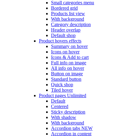
Small categories menu
Bordered grid
Products list view
With background
Category description
Header overlap
Default shop
Product hovers
effects
Summary on hover
Icons on hover
Icons & Add to cart
Full info on image
All info on hover
Button on image
Standard button
Quick shop
Tiled hover
Product pages
Unlimited
Default
Centered
Sticky description
With shadow
With background
Accordion tabs
NEW
Accordion in content