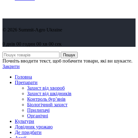
© 2026 Summit-Agro Ukraine
0
днів
00
годин
00
хв
00
сек
Пошук
Почніть вводити текст, щоб побачити товари, які ви шукаєте.
Закрити
Головна
Препарати
Захист від хвороб
Захист від шкідників
Контроль бур’янів
Біологічний захист
Прилипачі
Органічні
Культури
Довідник урожаю
Де придбати
Акції