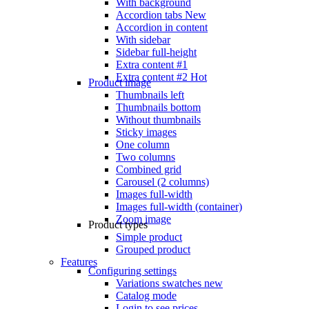
With background
Accordion tabs
New
Accordion in content
With sidebar
Sidebar full-height
Extra content #1
Extra content #2
Hot
Product image
Thumbnails left
Thumbnails bottom
Without thumbnails
Sticky images
One column
Two columns
Combined grid
Carousel (2 columns)
Images full-width
Images full-width (container)
Zoom image
Product types
Simple product
Grouped product
Features
Configuring settings
Variations swatches
new
Catalog mode
Login to see prices