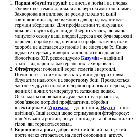
Парша яблуні та груші:
на листі, а потім і на плодах
з’являються темно-оливкові або бурі оксамитові плями.
Захворювання впливає на розмір плодів та їхній
зовнішній вигляд, що важливо для продажу, знижує
терміни зберігання. Для профілактики та лікування
використовують фунгіциди. Зверніть увагу, що якщо
минулого сезону ваші плодові дерева вже були заражені
паршею, обробку слід починати профілактично, поки
хвороба не дісталася до плодів і не зіпсувала їх. Якщо
віддаєте перевагу використанню для своєї ділянки
біологічних ЗЗР, рекомендуємо
Казумін
– надійний
захист від парші та бактеріальних захворювань.
Фітофтороз:
головний ворог томатів і картоплі.
Починається з нижніх листків у вигляді бурих плям з
білуватим нальотом на зворотному боці. Проявляється
частіше у другій половині червня при різких перепадах
денних і нічних температур та затяжних дощах.
Оскільки захворювання дуже часто зустрічається,
обов’язково потрібні профілактичні обробки
інсектицидами (
Артемікс
– до цвітіння,
Наутіл
– після
цвітіння). Інші заходи щодо стримування фітофторозу:
підв’язування рослин, негусті посадки та обрізка нижніх
гілок, які торкаються землі.
Борошниста роса:
добре помітний білий наліт, який
проте легко стирається, на листі смородини, аґрусу,