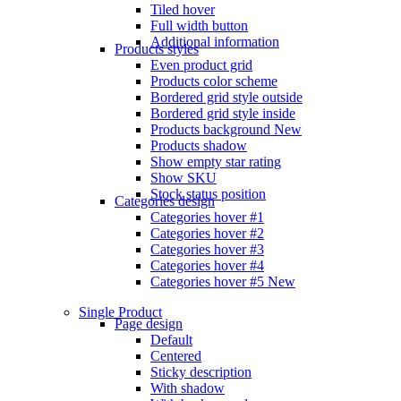
Tiled hover
Full width button
Additional information
Products styles
Even product grid
Products color scheme
Bordered grid style outside
Bordered grid style inside
Products background
New
Products shadow
Show empty star rating
Show SKU
Stock status position
Categories design
Categories hover #1
Categories hover #2
Categories hover #3
Categories hover #4
Categories hover #5
New
Single Product
Page design
Default
Centered
Sticky description
With shadow