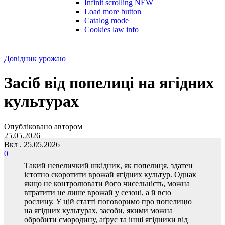
Infinit scrolling
NEW
Load more button
Catalog mode
Cookies law info
Довідник урожаю
Засіб від попелиці на ягідних
культурах
Опубліковано автором
25.05.2026
Вкл . 25.05.2026
0
Такий невеличкий шкідник, як попелиця, здатен
істотно скоротити врожай ягідних культур. Однак
якщо не контролювати його чисельність, можна
втратити не лише врожай у сезоні, а й всю
рослину. У цій статті поговоримо про попелицю
на ягідних культурах, засоби, якими можна
обробити смородину, аґрус та інші ягідники від