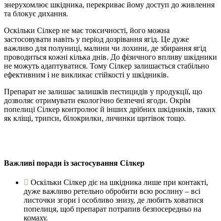
знерухомлює шкідника, перекриває йому доступ до живлення
та блокує дихання.
Оскільки Сілкер не має токсичності, його можна
застосовувати навіть у період дозрівання ягід. Це дуже
важливо для полуниці, малини чи лохини, де збирання ягід
проводиться кожні кілька днів. До фізичного впливу шкідники
не можуть адаптуватися. Тому Сілкер залишається стабільно
ефективним і не викликає стійкості у шкідників.
Препарат не залишає залишків пестицидів у продукції, що
дозволяє отримувати екологічно безпечні ягоди. Окрім
попелиці Сілкер контролює й інших дрібних шкідників, таких
як кліщі, трипси, білокрилки, личинки щитівок тощо.
Важливі поради із застосування Сілкер
Оскільки Сілкер діє на шкідника лише при контакті,
дуже важливо ретельно обробити всю рослину – всі
листочки згори і особливо знизу, де любить ховатися
попелиця, щоб препарат потрапив безпосередньо на
комаху.