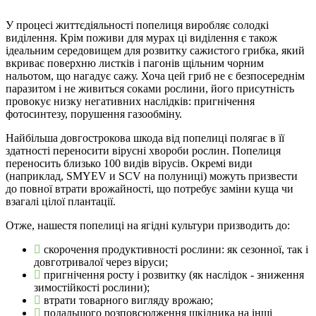
У процесі життєдіяльності попелиця виробляє солодкі
виділення. Крім поживи для мурах ці виділення є також
ідеальним середовищем для розвитку сажистого грибка, який
вкриває поверхню листків і пагонів щільним чорним
нальотом, що нагадує сажу. Хоча цей гриб не є безпосереднім
паразитом і не живиться соками рослини, його присутність
провокує низку негативних наслідків: пригнічення
фотосинтезу, порушення газообміну.
Найбільша довгострокова шкода від попелиці полягає в її
здатності переносити вірусні хвороби рослин. Попелиця
переносить близько 100 видів вірусів. Окремі види
(наприклад, SMYEV и SCV на полуниці) можуть призвести
до повної втрати врожайності, що потребує заміни куща чи
взагалі цілої плантації.
Отже, нашестя попелиці на ягідні культури призводить до:
скорочення продуктивності рослини: як сезонної, так і
довготривалої через віруси;
пригнічення росту і розвитку (як наслідок - зниження
зимостійкості рослини);
втрати товарного вигляду врожаю;
подальшого розповсюдження шкідника на інші