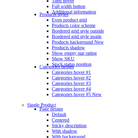
Tiled hover
Full width button
Additional information
Products styles
Even product grid
Products color scheme
Bordered grid style outside
Bordered grid style inside
Products background
New
Products shadow
Show empty star rating
Show SKU
Stock status position
Categories design
Categories hover #1
Categories hover #2
Categories hover #3
Categories hover #4
Categories hover #5
New
Single Product
Page design
Default
Centered
Sticky description
With shadow
With background