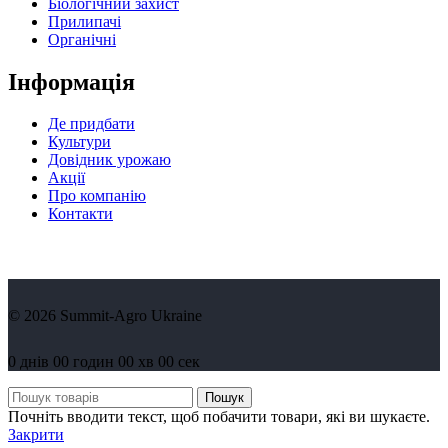
Біологічний захист
Прилипачі
Органічні
Інформація
Де придбати
Культури
Довідник урожаю
Акції
Про компанію
Контакти
© 2026 Summit-Agro Ukraine
0
днів
00
годин
00
хв
00
сек
Пошук
Почніть вводити текст, щоб побачити товари, які ви шукаєте.
Закрити