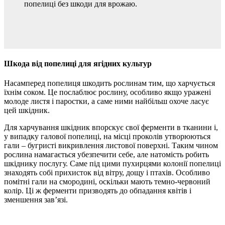
попелиці без шкоди для врожаю.
Шкода від попелиці для ягідних культур
Насамперед попелиця шкодить рослинам тим, що харчується
їхнім соком. Це послаблює рослину, особливо якщо уражені
молоде листя і паростки, а саме ними найбільш охоче ласує
цей шкідник.
Для харчування шкідник впорскує свої ферменти в тканини і,
у випадку галової попелиці, на місці проколів утворюються
гали – бугристі викривлення листової поверхні. Таким чином
рослина намагається убезпечити себе, але натомість робить
шкіднику послугу. Саме під цими пухирцями колонії попелиці
знаходять собі прихисток від вітру, дощу і птахів. Особливо
помітні гали на смородині, оскільки мають темно-червоний
колір. Ці ж ферменти призводять до обпадання квітів і
зменшення зав’язі.