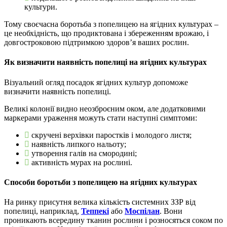
культури.
Тому своєчасна боротьба з попелицею на ягідних культурах –
це необхідність, що продиктована і збереженням врожаю, і
довгостроковою підтримкою здоров’я ваших рослин.
Як визначити наявність попелиці на ягідних культурах
Візуальний огляд посадок ягідних культур допоможе
визначити наявність попелиці.
Великі колонії видно неозброєним оком, але додатковими
маркерами ураження можуть стати наступні симптоми:
скручені верхівки паростків і молодого листя;
наявність липкого нальоту;
утворення галів на смородині;
активність мурах на рослині.
Способи боротьби з попелицею на ягідних культурах
На ринку присутня велика кількість системних ЗЗР від
попелиці, наприклад,
Теппекі
або
Моспілан
. Вони
проникають всередину тканин рослини і розносяться соком по