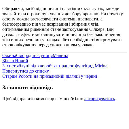
Обираючи, засіб від попелиці на ягідних культурах, завжди
зважайте на строки очікування до збору врожаю. На початку
сезону можна застосовувати системні препарати, а
безпосередньо під час дозрівання і збирання ягід,
оптимальним рішенням стане застосування Сілкера. Він
дозволяє ефективно знищувати попелицю без накопичення
токсичних речовин у плодах і без необхідності витримувати
строк очікування перед споживанням урожаю.
Ожина
Смородина
суниця
Малина
Більш Новий
Захист яблуні від хвороб: як працює фунгіцид Мігіва
Повернутися до списку
Старше
Роботи на присадибній ділянці у червні
Залишити відповідь
Щоб відправити коментар вам необхідно
авторизуватись
.