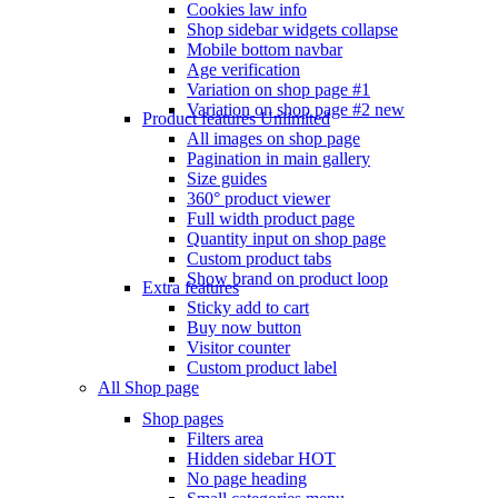
Cookies law info
Shop sidebar widgets collapse
Mobile bottom navbar
Age verification
Variation on shop page #1
Variation on shop page #2
new
Product features
Unlimited
All images on shop page
Pagination in main gallery
Size guides
360° product viewer
Full width product page
Quantity input on shop page
Custom product tabs
Show brand on product loop
Extra features
Sticky add to cart
Buy now button
Visitor counter
Custom product label
All Shop page
Shop pages
Filters area
Hidden sidebar
HOT
No page heading