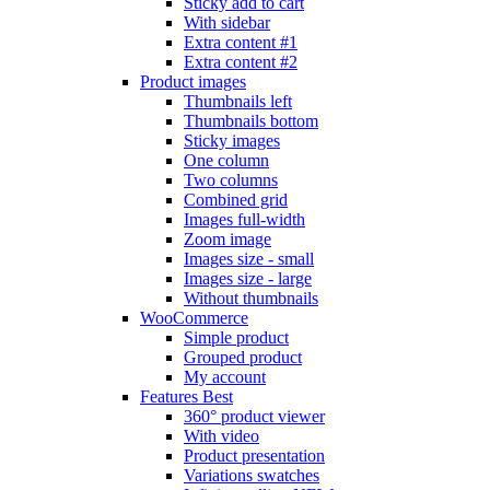
Sticky add to cart
With sidebar
Extra content #1
Extra content #2
Product images
Thumbnails left
Thumbnails bottom
Sticky images
One column
Two columns
Combined grid
Images full-width
Zoom image
Images size - small
Images size - large
Without thumbnails
WooCommerce
Simple product
Grouped product
My account
Features
Best
360° product viewer
With video
Product presentation
Variations swatches