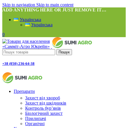
Skip to navigation
Skip to main content
ADD ANYTHING HERE OR JUST REMOVE IT…
Українська
Українська
0
Пошук
+38 (050) 236-64-38
Препарати
Захист від хвороб
Захист від шкідників
Контроль бур’янів
Біологічний захист
Прилипачі
Органічні