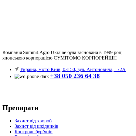
Компанія
Summit-Agro Ukraine
була заснована в 1999 році
японською корпорацією СУМІТОМО КОРПОРЕЙШН
Україна, місто Київ, 03150, вул. Антоновича, 172А
+38 050 236 64 38
Препарати
Захист від хвороб
Захист від шкідників
Контроль бур’янів