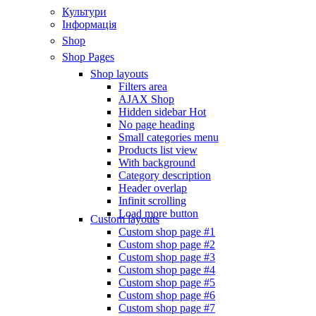
Культури
Інформація
Shop
Shop Pages
Shop layouts
Filters area
AJAX Shop
Hidden sidebar
Hot
No page heading
Small categories menu
Products list view
With background
Category description
Header overlap
Infinit scrolling
Load more button
Custom layouts
Custom shop page #1
Custom shop page #2
Custom shop page #3
Custom shop page #4
Custom shop page #5
Custom shop page #6
Custom shop page #7