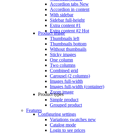
Accordion tabs
New
Accordion in content
With sidebar
Sidebar full-height
Extra content #1
Extra content #2
Hot
Product image
Thumbnails left
Thumbnails bottom
Without thumbnails
Sticky images
One column
Two columns
Combined grid
Carousel (2 columns)
Images full-width
Images full-width (container)
Zoom image
Product types
Simple product
Grouped product
Features
Configuring settings
Variations swatches
new
Catalog mode
Login to see prices