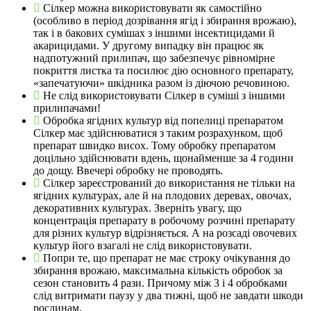
Сілкер можна використовувати як самостійно
(особливо в період дозрівання ягід і збирання врожаю),
так і в бакових сумішах з іншими інсектицидами й
акарицидами. У другому випадку він працює як
надпотужний прилипач, що забезпечує рівномірне
покриття листка та посилює дію основного препарату,
«запечатуючи» шкідника разом із діючою речовиною.
Не слід використовувати Сілкер в суміші з іншими
прилипачами!
Обробка ягідних культур від попелиці препаратом
Сілкер має здійснюватися з таким розрахунком, щоб
препарат швидко висох. Тому обробку препаратом
доцільно здійснювати вдень, щонайменше за 4 години
до дощу. Ввечері обробку не проводять.
Сілкер зареєстрований до використання не тільки на
ягідних культурах, але й на плодових деревах, овочах,
декоративних культурах. Зверніть увагу, що
концентрація препарату в робочому розчині препарату
для різних культур відрізняється. А на розсаді овочевих
культур його взагалі не слід використовувати.
Попри те, що препарат не має строку очікування до
збирання врожаю, максимальна кількість обробок за
сезон становить 4 рази. Причому між 3 і 4 обробками
слід витримати паузу у два тижні, щоб не завдати шкоди
рослинам.