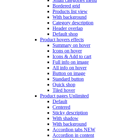
Small categories menu
Bordered grid
Products list view
With background
Category description
Header overlap
Default shop
Product hovers
effects
Summary on hover
Icons on hover
Icons & Add to cart
Full info on image
All info on hover
Button on image
Standard button
Quick shop
Tiled hover
Product pages
Unlimited
Default
Centered
Sticky description
With shadow
With background
Accordion tabs
NEW
Accordion in content