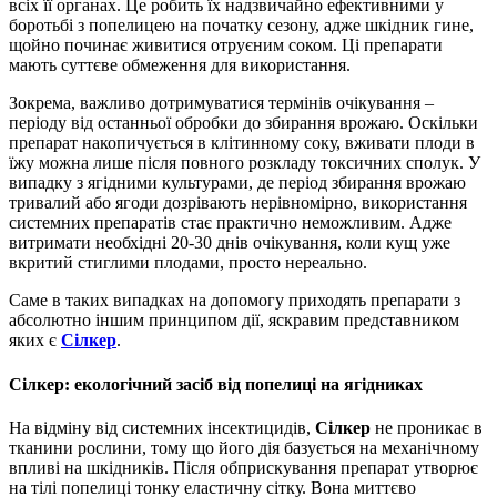
всіх її органах. Це робить їх надзвичайно ефективними у
боротьбі з попелицею на початку сезону, адже шкідник гине,
щойно починає живитися отруєним соком. Ці препарати
мають суттєве обмеження для використання.
Зокрема, важливо дотримуватися термінів очікування –
періоду від останньої обробки до збирання врожаю. Оскільки
препарат накопичується в клітинному соку, вживати плоди в
їжу можна лише після повного розкладу токсичних сполук. У
випадку з ягідними культурами, де період збирання врожаю
тривалий або ягоди дозрівають нерівномірно, використання
системних препаратів стає практично неможливим. Адже
витримати необхідні 20-30 днів очікування, коли кущ уже
вкритий стиглими плодами, просто нереально.
Саме в таких випадках на допомогу приходять препарати з
абсолютно іншим принципом дії, яскравим представником
яких є
Сілкер
.
Сілкер: екологічний засіб від попелиці на ягідниках
На відміну від системних інсектицидів,
Сілкер
не проникає в
тканини рослини, тому що його дія базується на механічному
впливі на шкідників. Після обприскування препарат утворює
на тілі попелиці тонку еластичну сітку. Вона миттєво